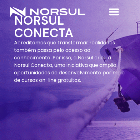
NORSUL
CONECTA
Acreditamos que transformar realidades
também passa pelo acesso ao
conhecimento. Por isso, a Norsul criou a
Norsul Conecta, uma iniciativa que amplia
oportunidades de desenvolvimento por meio
de cursos on-line gratuitos.