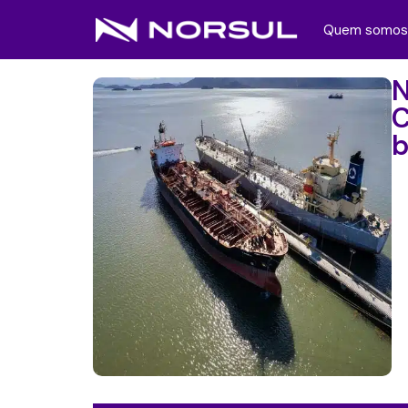
Quem somos
N
C
b