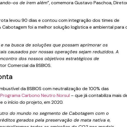
itando-os de irem além
”, comemora Gustavo Paschoa, Direto
rota levou 90 dias e contou com integração dos times de
Cabotagem foi a melhor solução logística e ambiental para 
e na busca de soluções que possam aprimorar os
ais causados por nossas operações sejam reduzidos. A
encontro dos nossos objetivos estratégicos de
retor Comercial da BSBIOS.
onta
combustível da BSBIOS com neutralização de 100% das
o
Programa Carbono Neutro Norsul
– que já contabiliza mais d
 o início do projeto, em 2020.
eutro do mundo no segmento de Cabotagem com o
réditos gerados pela preservação de mata nativa e,
 neutralizamos todas as emissões de CO2 nos modais