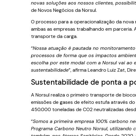
novas soluções aos nossos clientes, possibil
de Novos Negócios da Norsul.
O processo para a operacionalização da nova 
ambas as empresas trabalhando em parceria. A 
transporte da carga.
“
Nossa atuação é pautada no monitoramento 
processos de forma que os impactos ambient
escolha por este modal com a Norsul vai ao 
sustentabilidade
”, afirma Leandro Luiz Zat, Di
Sustentabilidade de ponta a p
A Norsul realiza o primeiro transporte de bio
emissões de gases de efeito estufa através d
450.000 toneladas de CO2 neutralizadas desde
“
Somos a primeira empresa 100% carbono n
Programa Carbono Neutro Norsul, utilizando c
também, nos Aterros Sanitários. Desde 2020,