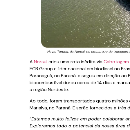
Navio Taruca, da Norsul, no embarque do transport
A
Norsul
criou uma rota inédita via
Cabotagem
ECB Group e líder nacional em biodiesel no Bras
Paranaguá, no Paraná, e seguiu em direção ao 
biocombustível durou cerca de 14 dias e marca
a região Nordeste.
Ao todo, foram transportados quatro milhões de
Marialva, no Paraná. E serão fornecidos a três 
“
Estamos muito felizes em poder colaborar a
Exploramos todo o potencial da nossa área d