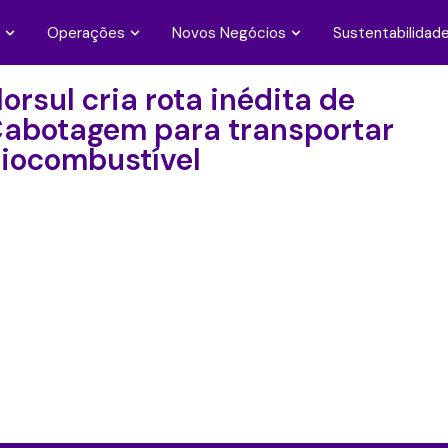
Operações
Novos Negócios
Sustentabilidad
orsul cria rota inédita de
abotagem para transportar
iocombustível