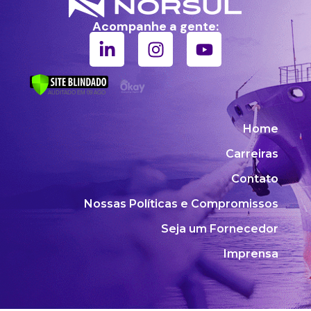
Acompanhe a gente:
Home
Carreiras
Contato
Nossas Políticas e Compromissos
Seja um Fornecedor
Imprensa